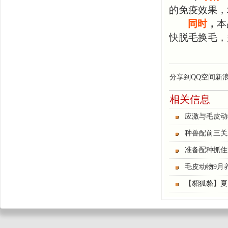
的免疫效果，
同时
，
本
快脱毛换毛，
分享到
QQ空间
新
相关信息
应激与毛皮动
种兽配前三关
准备配种抓住“
毛皮动物9月
【貂狐貉】夏