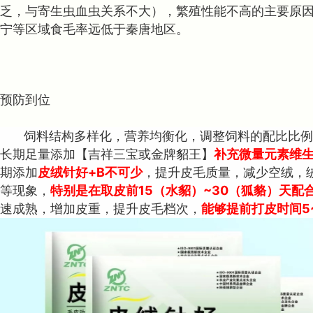
乏，与寄生虫血虫关系不大），繁殖性能不高的主要原
宁等区域食毛率远低于秦唐地区。
预防到位
饲料结构多样化，营
养均衡化，调整
饲料的配比比例
长期足量添加【吉祥三宝或金牌貂王】
补充微量元素维
期添加
皮绒针好+B不可少
，提升皮毛质量，减少空绒，
等现象，
特别是在取皮前15（水貂）~30（狐貉）天配
速成熟，增加皮重，提升皮毛档次，
能够提前打皮时间5~