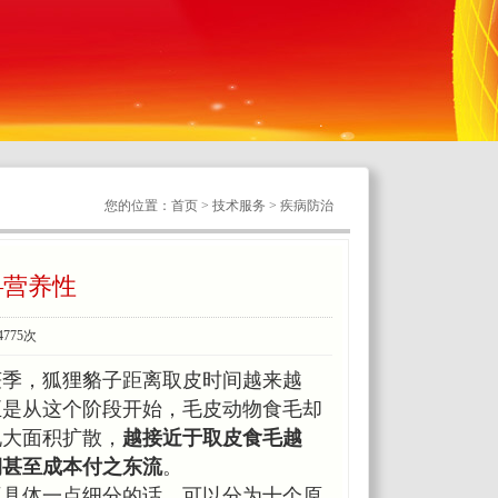
您的位置：首页 > 技术服务 > 疾病防治
—营养性
4775次
获季，狐狸貉子距离取皮时间越来越
正是从这个阶段开始，毛皮动物食毛却
现大面积扩散，
越接近于取皮食毛越
润甚至成本付之东流
。
再具体一点细分的话，可以分为十个原