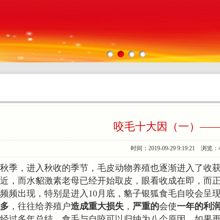
咬毛十大因（一）—
时间：2019-09-29 9:19:21 浏览：
秋季，
进
入
秋收的季节，毛皮动物养殖也逐渐进入了收
近，而水貂激素老母已经开始取皮，眼看收成在即，而
频频出现，特别是进入10月底，貉子银狐食毛自咬会呈
多
，往往给养殖户
造成重大损失
，
严重的
会使
一年的利
经过多年总结，食毛与自咬可以归纳为八个原因，如果