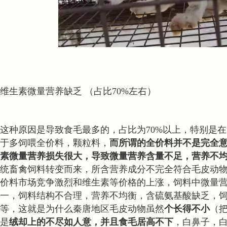
（占比70%左右）
维生素微量营养缺乏
（占比70%左右）
这种原因是导致食毛最多的，占比为70%以上，特别是
于多饲喂全价料，颗粒料，
而所谓的全价料并不是完全
素微量营养损失很大
，导致微量营养含量不足，营养不
统畜禽饲料转变而来，所含营养成分不完全符合毛皮动
价料市场竞争激烈和维生素等价格的上涨，饲料中微量
一，饲料结构不合理，营养不均衡，含硫氨基酸缺乏，
等，这就是为什么秦唐地区毛皮动物虽然
个长得不小
（
是
绒却上的不尽如人意，并且食毛居高不下
，白鼻子，