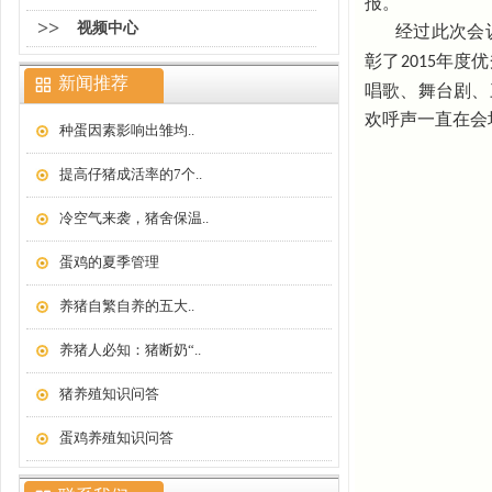
报。
>>
视频中心
经过此次会
彰了
2015
年度优
新闻推荐
唱歌、舞台剧、
欢呼声一直在会
种蛋因素影响出雏均..
提高仔猪成活率的7个..
冷空气来袭，猪舍保温..
蛋鸡的夏季管理
养猪自繁自养的五大..
养猪人必知：猪断奶“..
猪养殖知识问答
蛋鸡养殖知识问答