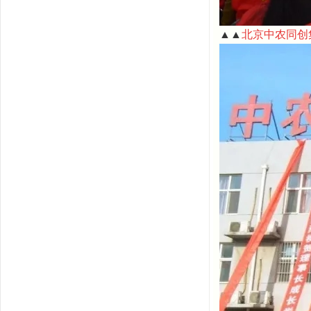
▲▲
北京中农同创